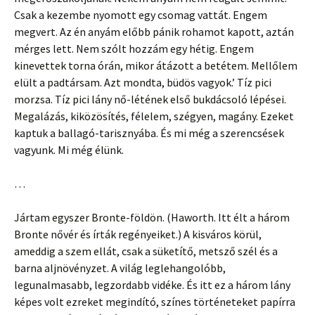
Csak a kezembe nyomott egy csomag vattát. Engem
megvert. Az én anyám előbb pánik rohamot kapott, aztán
mérges lett. Nem szólt hozzám egy hétig. Engem
kinevettek torna órán, mikor átázott a betétem. Mellőlem
elült a padtársam. Azt mondta, büdös vagyok.’ Tíz pici
morzsa. Tíz pici lány nő-létének első bukdácsoló lépései.
Megalázás, kiközösítés, félelem, szégyen, magány. Ezeket
kaptuk a ballagó-tarisznyába. És mi még a szerencsések
vagyunk. Mi még élünk.
…
Jártam egyszer Bronte-földön. (Haworth. Itt élt a három
Bronte nővér és írták regényeiket.) A kisváros körül,
ameddig a szem ellát, csak a süketítő, metsző szél és a
barna aljnövényzet. A világ leglehangolóbb,
legunalmasabb, legzordabb vidéke. És itt ez a három lány
képes volt ezreket megindító, színes történeteket papírra