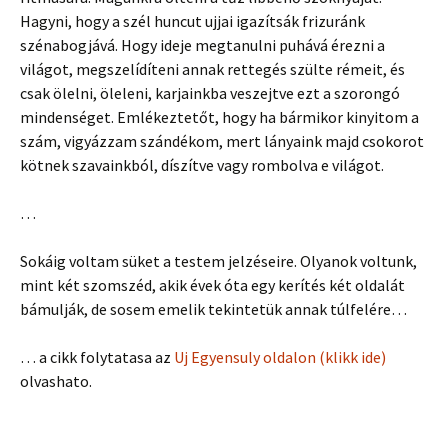
Hagyni, hogy a szél huncut ujjai igazítsák frizuránk
szénabogjává. Hogy ideje megtanulni puhává érezni a
világot, megszelídíteni annak rettegés szülte rémeit, és
csak ölelni, öleleni, karjainkba veszejtve ezt a szorongó
mindenséget. Emlékeztetőt, hogy ha bármikor kinyitom a
szám, vigyázzam szándékom, mert lányaink majd csokorot
kötnek szavainkból, díszítve vagy rombolva e világot.
…
Sokáig voltam süket a testem jelzéseire. Olyanok voltunk,
mint két szomszéd, akik évek óta egy kerítés két oldalát
bámulják, de sosem emelik tekintetük annak túlfelére…
… a cikk folytatasa az
Uj Egyensuly oldalon (klikk ide)
olvashato.