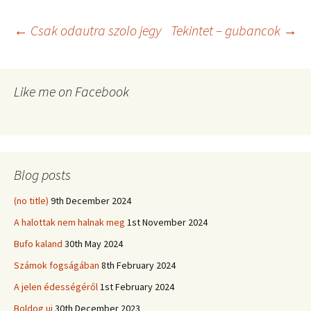
←
Csak odautra szolo jegy
Tekintet – gubancok
→
Post
Like me on Facebook
navigation
Blog posts
(no title)
9th December 2024
A halottak nem halnak meg
1st November 2024
Bufo kaland
30th May 2024
Számok fogságában
8th February 2024
A jelen édességéről
1st February 2024
Boldog uj
30th December 2023