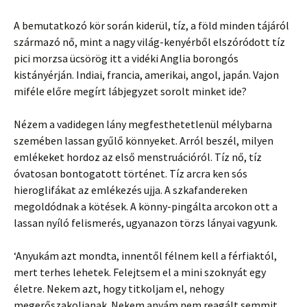
A bemutatkozó kör során kiderül, tíz, a föld minden tájáról
származó nő, mint a nagy világ-kenyérből elszóródott tíz
pici morzsa ücsörög itt a vidéki Anglia borongós
kistányérján. Indiai, francia, amerikai, angol, japán. Vajon
miféle előre megírt lábjegyzet sorolt minket ide?
Nézem a vadidegen lány megfesthetetlenül mélybarna
szemében lassan gyűlő könnyeket. Arról beszél, milyen
emlékeket hordoz az első menstruációról. Tíz nő, tíz
óvatosan bontogatott történet. Tíz arcra ken sós
hieroglifákat az emlékezés ujja. A szkafandereken
megoldódnak a kötések. A könny-pingálta arcokon ott a
lassan nyíló felismerés, ugyanazon törzs lányai vagyunk.
‘Anyukám azt mondta, innentől félnem kell a férfiaktól,
mert terhes lehetek. Felejtsem el a mini szoknyát egy
életre. Nekem azt, hogy titkoljam el, nehogy
megerőszakoljanak. Nekem anyám nem reagált semmit.