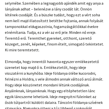
selymébe. Szemében a legnagyobb ajándék amit egy anya a
lányának adhat – belenézve a lány csodát lát. Önnön
létének csodáját. És a büszke tudást, hogy ezt a vért soha
nem kell majd illatosított betétbe fojtania, annak folyását
tamponokkal eldugaszolnia, fogamzásgátlókkal évekre
elnémítania. Tudja, ez a vér az erő jele. Minden nő ereje.
Teremtő erő. Teremthet gyereket, otthont, szerető
közeget, zenét, képeket, finom ételt, simogató tekintetet.
Ki mire teremtetett.
Elmondja, hogy innentől havonta egyszer emlékezetető
üzenetet kap majd ő is. Emlékeztetőt, hogy ideje
visszatérni a kunyhóba. Ideje földanya ölébe kucorodni,
felnézni a Holdra, s vele álmodni annak változó arcú álmát.
Hogy ideje köszönetet mondani létünk csodájának.
Anyáinknak, lányainknak. Hogy egy eltéphetetlen lánc
egyik láncszeme lehetünk. Ideje megnyitni füleinket az
ősök túlpartról küldött dalaira. Táncolni földanya szívének
ritmusára. Magunkra ölteni a tűz libbenő szoknyáját.