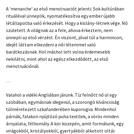
A ‘menarche’ az első menstruaciót jelenti. Sok kultúrában
rituáléval ünneplik, nyomatékosítva egy ember újabb
létállapotba való érkezését. Hogy a kislány-létnek vége. Nő
született. A világnak az a fele, ahova érkeztem, nem
ünnepli az első vérzést. Én viszont, jóval túl a harmincon,
idejét láttam elkezdeni a női létemmel való
barátkozásnak. Hol máshol lett volna érdemesebb
nekilátni, mint ahol az egész elkezdődött, az első
menstruációnál.
…
Valahol a vidéki Angliában járunk. Tíz felnőtt nő ül egy
szobában, egymásnak idegenül, a szorongó kíváncsiság
túlméretezett szkafanderében kuporogva. Mindenhol
párnák, falakon nyújtózó puha textilek, a vörös minden
árnyalata, félhomály. A kör közepén, amit formálunk, egy
virágokból, kristályokból, gyertyákból alkotott oltár.