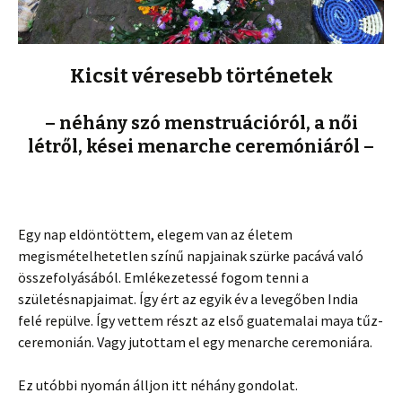
Kicsit véresebb történetek
– néhány szó menstruációról, a női
létről, kései menarche ceremóniáról –
Egy nap eldöntöttem, elegem van az életem
megismételhetetlen színű napjainak szürke pacává való
összefolyásából. Emlékezetessé fogom tenni a
születésnapjaimat. Így ért az egyik év a levegőben India
felé repülve. Így vettem részt az első guatemalai maya tűz-
ceremonián. Vagy jutottam el egy menarche ceremoniára.
Ez utóbbi nyomán álljon itt néhány gondolat.