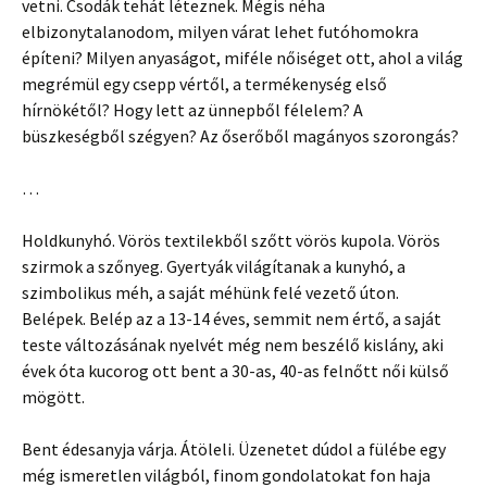
vetni. Csodák tehát léteznek. Mégis néha
elbizonytalanodom, milyen várat lehet futóhomokra
építeni? Milyen anyaságot, miféle nőiséget ott, ahol a világ
megrémül egy csepp vértől, a termékenység első
hírnökétől? Hogy lett az ünnepből félelem? A
büszkeségből szégyen? Az őserőből magányos szorongás?
…
Holdkunyhó. Vörös textilekből szőtt vörös kupola. Vörös
szirmok a szőnyeg. Gyertyák világítanak a kunyhó, a
szimbolikus méh, a saját méhünk felé vezető úton.
Belépek. Belép az a 13-14 éves, semmit nem értő, a saját
teste változásának nyelvét még nem beszélő kislány, aki
évek óta kucorog ott bent a 30-as, 40-as felnőtt női külső
mögött.
Bent édesanyja várja. Átöleli. Üzenetet dúdol a fülébe egy
még ismeretlen világból, finom gondolatokat fon haja